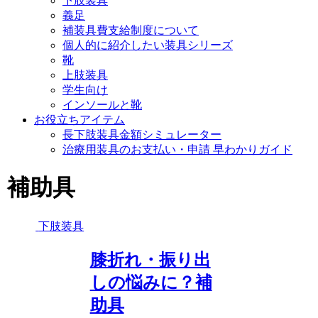
下肢装具
義足
補装具費支給制度について
個人的に紹介したい装具シリーズ
靴
上肢装具
学生向け
インソールと靴
お役立ちアイテム
長下肢装具金額シミュレーター
治療用装具のお支払い・申請 早わかりガイド
補助具
下肢装具
膝折れ・振り出
しの悩みに？補
助具