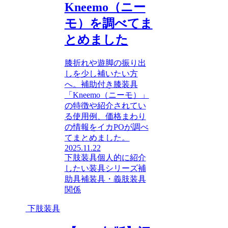
Kneemo（ニー
モ）を調べてま
とめました
膝折れや遊脚の振り出
しを少し補いたい方
へ。補助付き膝装具
「Kneemo（ニーモ）」
の特徴や紹介されてい
る使用例、価格まわり
の情報をイカPOが調べ
てまとめました。
2025.11.22
下肢装具
個人的に紹介
したい装具シリーズ
補
助具
補装具・義肢装具
関係
下肢装具