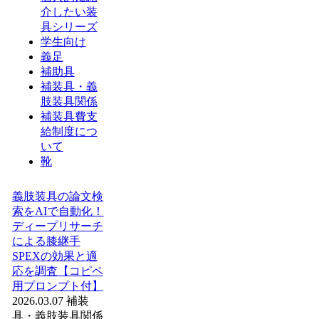
介したい装
具シリーズ
学生向け
義足
補助具
補装具・義
肢装具関係
補装具費支
給制度につ
いて
靴
義肢装具の論文検
索をAIで自動化！
ディープリサーチ
による膝継手
SPEXの効果と適
応を調査【コピペ
用プロンプト付】
2026.03.07
補装
具・義肢装具関係