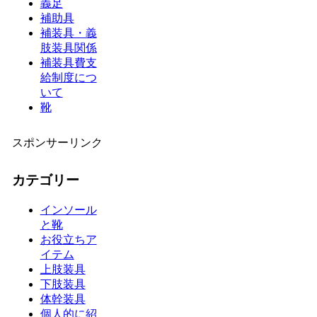
義足
補助具
補装具・義
肢装具関係
補装具費支
給制度につ
いて
靴
スポンサーリンク
カテゴリー
インソール
と靴
お役立ちア
イテム
上肢装具
下肢装具
体幹装具
個人的に紹