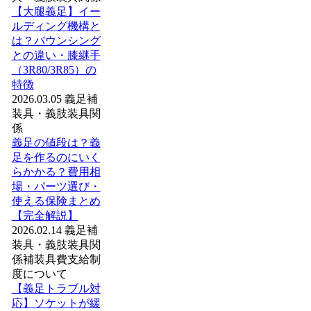
【大腿義足】イー
ルディング機構と
は？バウンシング
との違い・膝継手
（3R80/3R85）の
特徴
2026.03.05
義足
補
装具・義肢装具関
係
義足の値段は？義
足を作るのにいく
らかかる？費用相
場・パーツ選び・
使える保険まとめ
【完全解説】
2026.02.14
義足
補
装具・義肢装具関
係
補装具費支給制
度について
【義足トラブル対
応】ソケットが緩