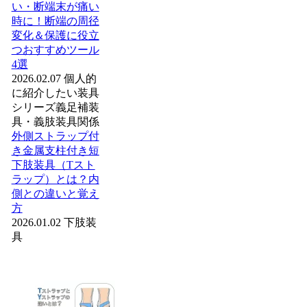
い・断端末が痛い
時に！断端の周径
変化＆保護に役立
つおすすめツール
4選
2026.02.07
個人的
に紹介したい装具
シリーズ
義足
補装
具・義肢装具関係
外側ストラップ付
き金属支柱付き短
下肢装具（Tスト
ラップ）とは？内
側との違いと覚え
方
2026.01.02
下肢装
具