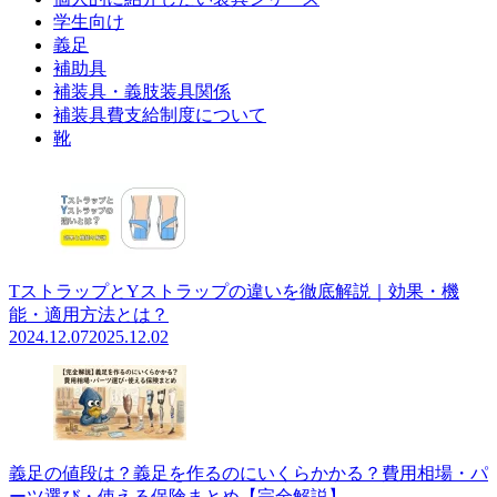
学生向け
義足
補助具
補装具・義肢装具関係
補装具費支給制度について
靴
TストラップとYストラップの違いを徹底解説｜効果・機
能・適用方法とは？
2024.12.07
2025.12.02
義足の値段は？義足を作るのにいくらかかる？費用相場・パ
ーツ選び・使える保険まとめ【完全解説】