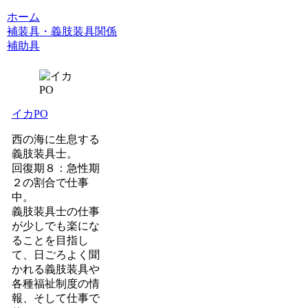
ホーム
補装具・義肢装具関係
補助具
イカPO
西の海に生息する
義肢装具士。
回復期８：急性期
２の割合で仕事
中。
義肢装具士の仕事
が少しでも楽にな
ることを目指し
て、日ごろよく聞
かれる義肢装具や
各種福祉制度の情
報、そして仕事で