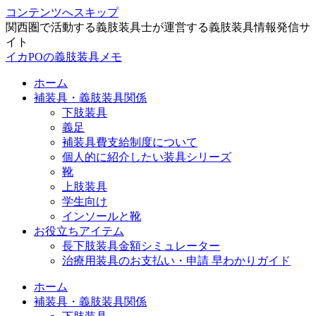
コンテンツへスキップ
関西圏で活動する義肢装具士が運営する義肢装具情報発信サ
イト
イカPOの義肢装具メモ
ホーム
補装具・義肢装具関係
下肢装具
義足
補装具費支給制度について
個人的に紹介したい装具シリーズ
靴
上肢装具
学生向け
インソールと靴
お役立ちアイテム
長下肢装具金額シミュレーター
治療用装具のお支払い・申請 早わかりガイド
ホーム
補装具・義肢装具関係