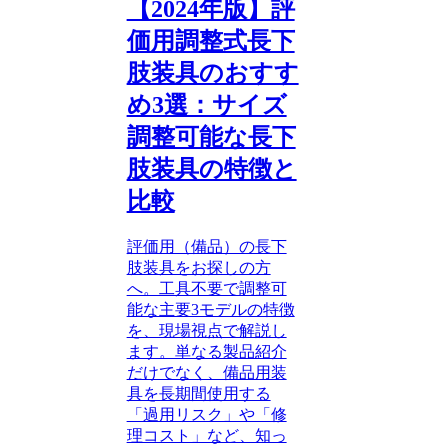
【2024年版】評
価用調整式長下
肢装具のおすす
め3選：サイズ
調整可能な長下
肢装具の特徴と
比較
評価用（備品）の長下
肢装具をお探しの方
へ。工具不要で調整可
能な主要3モデルの特徴
を、現場視点で解説し
ます。単なる製品紹介
だけでなく、備品用装
具を長期間使用する
「過用リスク」や「修
理コスト」など、知っ