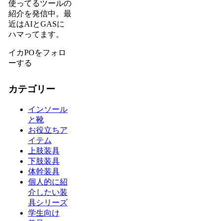
使ってるツールの
紹介を発信中。最
近はAIとGASに
ハマってます。
イカPOをフォロ
ーする
カテゴリー
インソール
と靴
お役立ちア
イテム
上肢装具
下肢装具
体幹装具
個人的に紹
介したい装
具シリーズ
学生向け