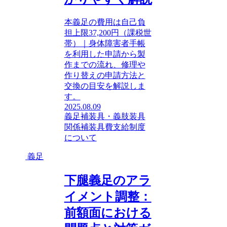
本義足の費用は自己負
担上限37,200円（課税世
帯）｜身体障害者手帳
を利用した申請から製
作までの流れ、修理や
作り替えの申請方法と
交換の目安を解説しま
す。
2025.08.09
義足
補装具・義肢装具
関係
補装具費支給制度
について
義足
下腿義足のアラ
イメント調整：
前額面における