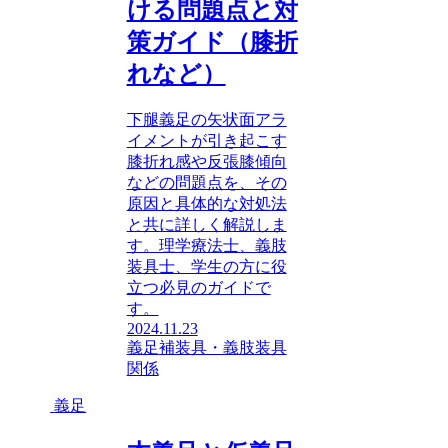
ける問題点と対
策ガイド（膝折
れなど）
下腿義足の矢状面アラ
イメントが引き起こす
膝折れ感や反張膝傾向
などの問題点を、その
原因と具体的な対処法
と共に詳しく解説しま
す。理学療法士、義肢
装具士、学生の方に役
立つ必見のガイドで
す。
2024.11.23
義足
補装具・義肢装具
関係
義足