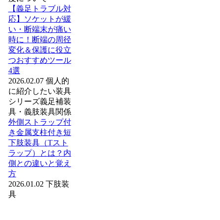
【義足トラブル対
応】ソケットが緩
い・断端末が痛い
時に！断端の周径
変化＆保護に役立
つおすすめツール
4選
2026.02.07
個人的
に紹介したい装具
シリーズ
義足
補装
具・義肢装具関係
外側ストラップ付
き金属支柱付き短
下肢装具（Tスト
ラップ）とは？内
側との違いと覚え
方
2026.01.02
下肢装
具