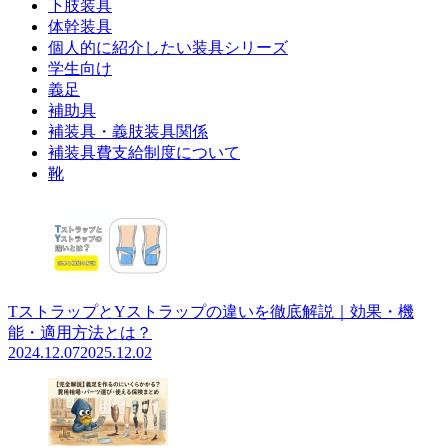
下肢装具
体幹装具
個人的に紹介したい装具シリーズ
学生向け
義足
補助具
補装具・義肢装具関係
補装具費支給制度について
靴
TストラップとYストラップの違いを徹底解説｜効果・機
能・適用方法とは？
2024.12.07
2025.12.02