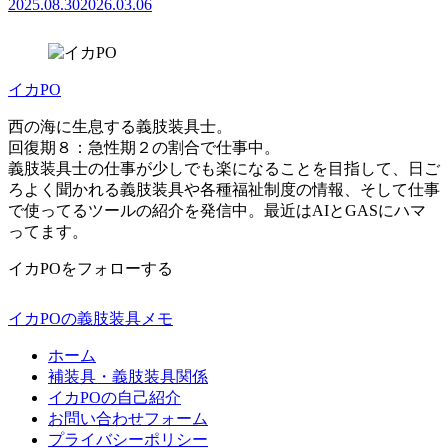
2025.08.30
2026.03.06
イカPO
西の海に生息する義肢装具士。
回復期８：急性期２の割合で仕事中。
義肢装具士の仕事が少しでも楽になることを目指して、日ご
ろよく聞かれる義肢装具や各種福祉制度の情報、そして仕事
で使ってるツールの紹介を発信中。最近はAIとGASにハマ
ってます。
イカPOをフォローする
イカPOの義肢装具メモ
ホーム
補装具・義肢装具関係
イカPOの自己紹介
お問い合わせフォーム
プライバシーポリシー