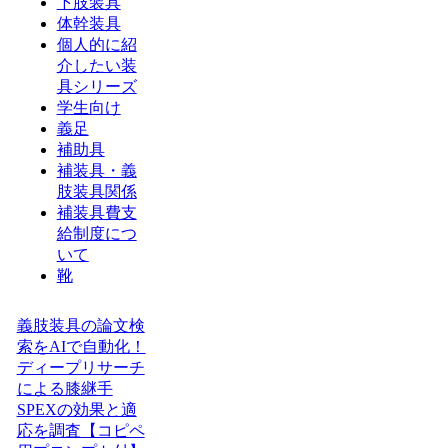
下肢装具
体幹装具
個人的に紹
介したい装
具シリーズ
学生向け
義足
補助具
補装具・義
肢装具関係
補装具費支
給制度につ
いて
靴
義肢装具の論文検
索をAIで自動化！
ディープリサーチ
による膝継手
SPEXの効果と適
応を調査【コピペ