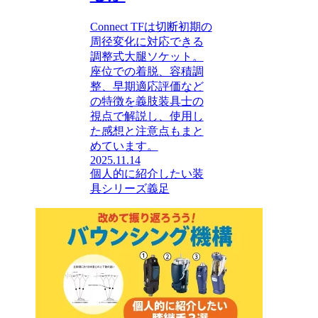
Connect TFは切断初期の
周径変化に対応できる
調整式大腿ソケット。
座位での着脱、容積調
整、早期適応評価など
の特徴を義肢装具士の
視点で解説し、使用し
た感想と注意点もまと
めています。
2025.11.14
個人的に紹介したい装
具シリーズ
義足