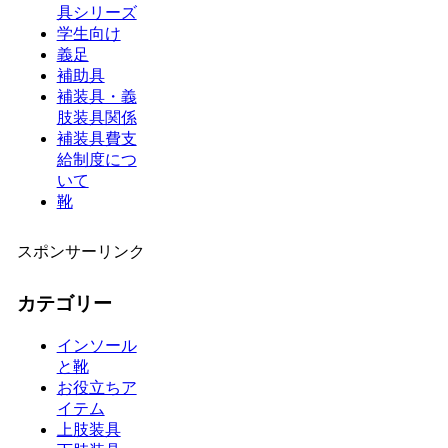
具シリーズ
学生向け
義足
補助具
補装具・義
肢装具関係
補装具費支
給制度につ
いて
靴
スポンサーリンク
カテゴリー
インソール
と靴
お役立ちア
イテム
上肢装具