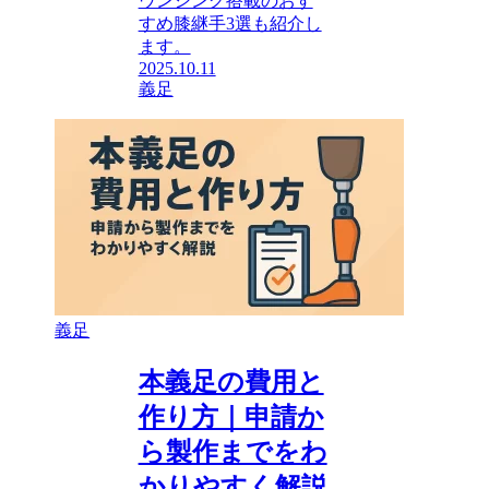
ウンシング搭載のおす
すめ膝継手3選も紹介し
ます。
2025.10.11
義足
義足
本義足の費用と
作り方｜申請か
ら製作までをわ
かりやすく解説