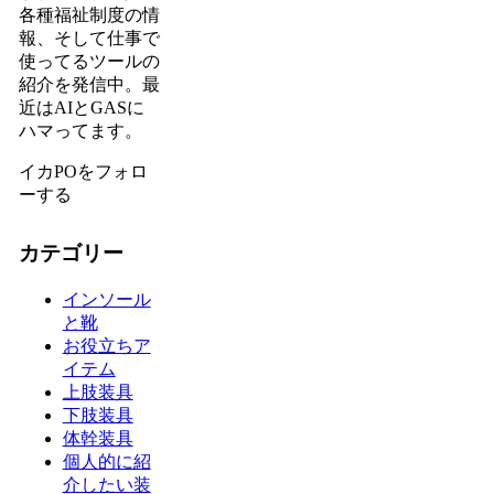
各種福祉制度の情
報、そして仕事で
使ってるツールの
紹介を発信中。最
近はAIとGASに
ハマってます。
イカPOをフォロ
ーする
カテゴリー
インソール
と靴
お役立ちア
イテム
上肢装具
下肢装具
体幹装具
個人的に紹
介したい装