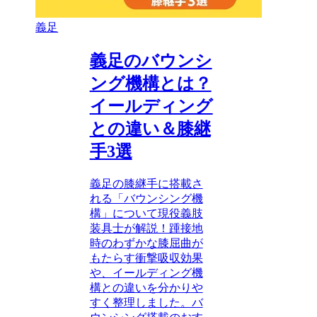
義足
義足のバウンシ
ング機構とは？
イールディング
との違い＆膝継
手3選
義足の膝継手に搭載さ
れる「バウンシング機
構」について現役義肢
装具士が解説！踵接地
時のわずかな膝屈曲が
もたらす衝撃吸収効果
や、イールディング機
構との違いを分かりや
すく整理しました。バ