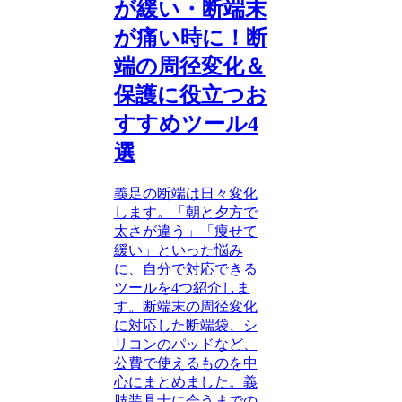
が緩い・断端末
が痛い時に！断
端の周径変化＆
保護に役立つお
すすめツール4
選
義足の断端は日々変化
します。「朝と夕方で
太さが違う」「痩せて
緩い」といった悩み
に、自分で対応できる
ツールを4つ紹介しま
す。断端末の周径変化
に対応した断端袋、シ
リコンのパッドなど、
公費で使えるものを中
心にまとめました。義
肢装具士に会うまでの