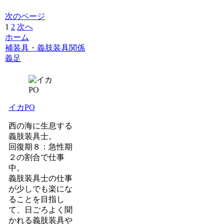
次のページ
1
2
次へ
ホーム
補装具・義肢装具関係
義足
イカPO
西の海に生息する
義肢装具士。
回復期８：急性期
２の割合で仕事
中。
義肢装具士の仕事
が少しでも楽にな
ることを目指し
て、日ごろよく聞
かれる義肢装具や