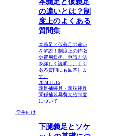
本義足と仮義足
の違いとは？制
度上のよくある
質問集
本義足と仮義足の違い
を解説！制度上の特徴
や費用負担、申請方法
を詳しく説明し、よく
ある質問にも回答しま
す。
2024.11.16
義足
補装具・義肢装具
関係
補装具費支給制度
について
学生向け
下腿義足とソケ