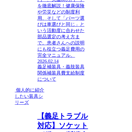
を徹底解説！健康保険
や労災などの制度利
用、そして「パーツ選
びは車選びと同じ」と
いう活動度に合わせた
部品選定の考え方ま
で。患者さんへの説明
にも役立つ義足費用の
完全マニュアル。
2026.02.14
義足
補装具・義肢装具
関係
補装具費支給制度
について
個人的に紹介
したい装具シ
リーズ
【義足トラブル
対応】ソケット