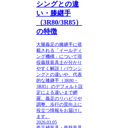
シングとの違
い・膝継手
（3R80/3R85）
の特徴
大腿義足の膝継手に搭
載される「イールディ
ング機構」について現
役義肢装具士が分かり
やすく解説！バウンシ
ングとの違いや、代表
的な膝継手（3R80・
3R85）のデフォルト設
定による違いまで網
羅。義足のリハビリや
調整、歩行の質向上に
役立つ情報をお届けし
ます。
2026.03.05
義足
補装具・義肢装具