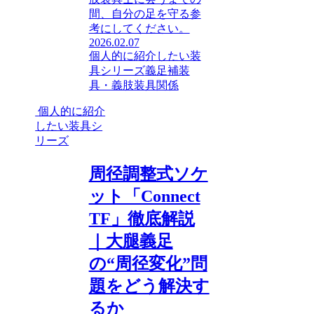
間、自分の足を守る参
考にしてください。
2026.02.07
個人的に紹介したい装
具シリーズ
義足
補装
具・義肢装具関係
個人的に紹介
したい装具シ
リーズ
周径調整式ソケ
ット「Connect
TF」徹底解説
｜大腿義足
の“周径変化”問
題をどう解決す
るか