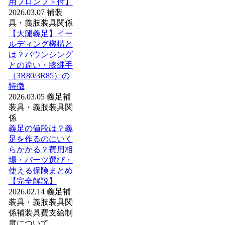
用プロンプト付】
2026.03.07
補装
具・義肢装具関係
【大腿義足】イー
ルディング機構と
は？バウンシング
との違い・膝継手
（3R80/3R85）の
特徴
2026.03.05
義足
補
装具・義肢装具関
係
義足の値段は？義
足を作るのにいく
らかかる？費用相
場・パーツ選び・
使える保険まとめ
【完全解説】
2026.02.14
義足
補
装具・義肢装具関
係
補装具費支給制
度について