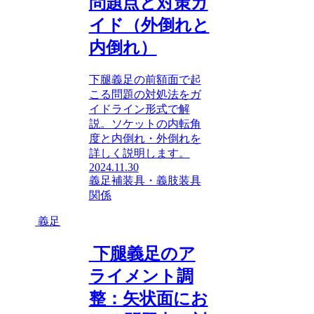
問題点と対策ガ
イド（外倒れと
内倒れ）
下腿義足の前額面で起
こる問題の対処法をガ
イドライン形式で解
説。ソケットの内転角
度と内倒れ・外倒れを
詳しく説明します。
2024.11.30
義足
補装具・義肢装具
関係
義足
下腿義足のア
ライメント調
整：矢状面にお