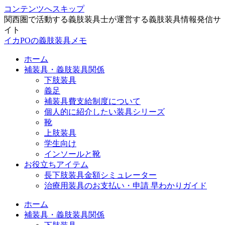
コンテンツへスキップ
関西圏で活動する義肢装具士が運営する義肢装具情報発信サ
イト
イカPOの義肢装具メモ
ホーム
補装具・義肢装具関係
下肢装具
義足
補装具費支給制度について
個人的に紹介したい装具シリーズ
靴
上肢装具
学生向け
インソールと靴
お役立ちアイテム
長下肢装具金額シミュレーター
治療用装具のお支払い・申請 早わかりガイド
ホーム
補装具・義肢装具関係