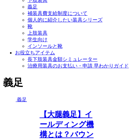
下肢装具
義足
補装具費支給制度について
個人的に紹介したい装具シリーズ
靴
上肢装具
学生向け
インソールと靴
お役立ちアイテム
長下肢装具金額シミュレーター
治療用装具のお支払い・申請 早わかりガイド
義足
義足
【大腿義足】イ
ールディング機
構とは？バウン