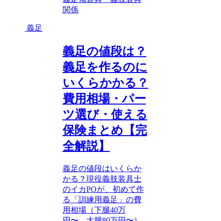
関係
義足
義足の値段は？
義足を作るのに
いくらかかる？
費用相場・パー
ツ選び・使える
保険まとめ【完
全解説】
義足の値段はいくらか
かる？現役義肢装具士
のイカPOが、初めて作
る「訓練用義足」の費
用相場（下腿40万
円〜、大腿80万円〜）