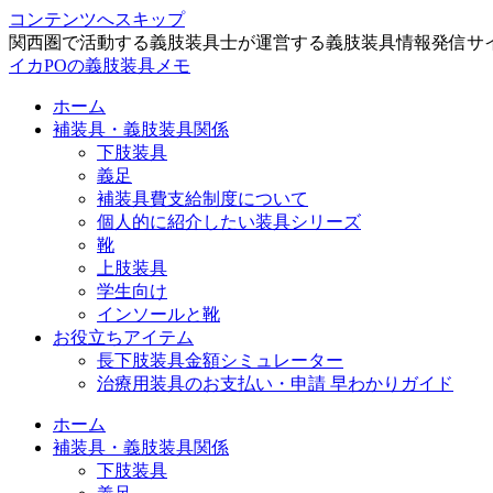
コンテンツへスキップ
関西圏で活動する義肢装具士が運営する義肢装具情報発信サ
イカPOの義肢装具メモ
ホーム
補装具・義肢装具関係
下肢装具
義足
補装具費支給制度について
個人的に紹介したい装具シリーズ
靴
上肢装具
学生向け
インソールと靴
お役立ちアイテム
長下肢装具金額シミュレーター
治療用装具のお支払い・申請 早わかりガイド
ホーム
補装具・義肢装具関係
下肢装具