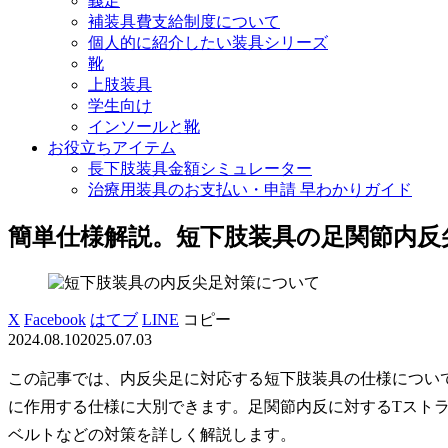
義足
補装具費支給制度について
個人的に紹介したい装具シリーズ
靴
上肢装具
学生向け
インソールと靴
お役立ちアイテム
長下肢装具金額シミュレーター
治療用装具のお支払い・申請 早わかりガイド
簡単仕様解説。短下肢装具の足関節内反
X
Facebook
はてブ
LINE
コピー
2024.08.10
2025.07.03
この記事では、内反尖足に対応する短下肢装具の仕様につい
に作用する仕様に大別できます。足関節内反に対するTスト
ベルトなどの対策を詳しく解説します。