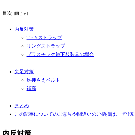
目次
内反対策
T・Yストラップ
リングストラップ
プラスチック短下肢装具の場合
尖足対策
足押さえベルト
補高
まとめ
この記事についてのご意見や間違いのご指摘は、ぜひX（旧
内反対策