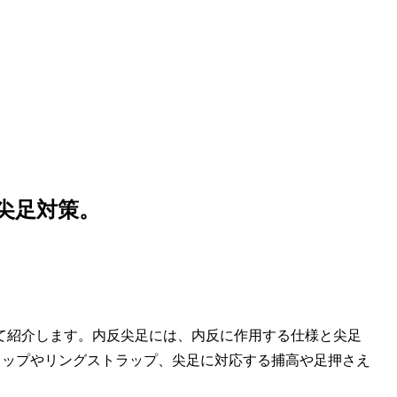
尖足対策。
て紹介します。内反尖足には、内反に作用する仕様と尖足
ラップやリングストラップ、尖足に対応する捕高や足押さえ