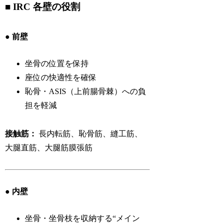
■ IRC 各壁の役割
● 前壁
坐骨の位置を保持
座位の快適性を確保
恥骨・ASIS（上前腸骨棘）への負
担を軽減
接触筋：
長内転筋、恥骨筋、縫工筋、
大腿直筋、大腿筋膜張筋
● 内壁
坐骨・坐骨枝を収納する“メイン