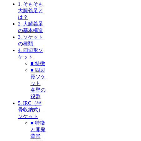
1. そもそも
大腿義足と
は？
2. 大腿義足
の基本構造
3. ソケット
の種類
4. 四辺形ソ
ケット
■ 特徴
■ 四辺
形ソケ
ット
各壁の
役割
5. IRC（坐
骨収納式）
ソケット
■ 特徴
と開発
背景