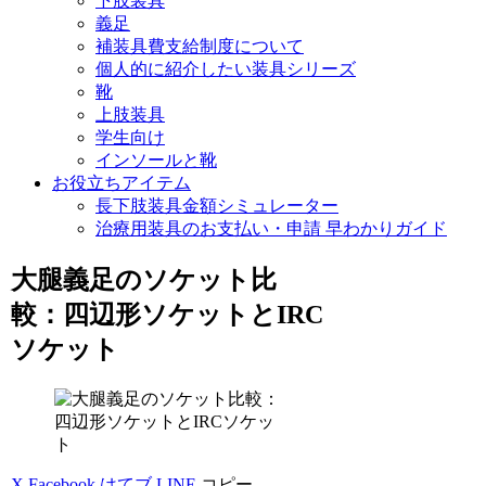
下肢装具
義足
補装具費支給制度について
個人的に紹介したい装具シリーズ
靴
上肢装具
学生向け
インソールと靴
お役立ちアイテム
長下肢装具金額シミュレーター
治療用装具のお支払い・申請 早わかりガイド
大腿義足のソケット比
較：四辺形ソケットとIRC
ソケット
X
Facebook
はてブ
LINE
コピー