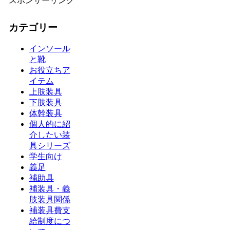
スポンサーリンク
カテゴリー
インソール
と靴
お役立ちア
イテム
上肢装具
下肢装具
体幹装具
個人的に紹
介したい装
具シリーズ
学生向け
義足
補助具
補装具・義
肢装具関係
補装具費支
給制度につ