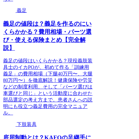
義足
義足の値段は？義足を作るのにい
くらかかる？費用相場・パーツ選
び・使える保険まとめ【完全解
説】
義足の値段はいくらかかる？現役義肢装
具士のイカPOが、初めて作る「訓練用
義足」の費用相場（下腿40万円〜、大腿
80万円〜）を徹底解説！健康保険や労災
などの制度利用、そして「パーツ選びは
車選びと同じ」という活動度に合わせた
部品選定の考え方まで。患者さんへの説
明にも役立つ義足費用の完全マニュア
ル。
下肢装具
底屈制動とは？KAFOの足継手に