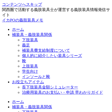
コンテンツへスキップ
関西圏で活動する義肢装具士が運営する義肢装具情報発信サ
イト
イカPOの義肢装具メモ
ホーム
補装具・義肢装具関係
下肢装具
義足
補装具費支給制度について
個人的に紹介したい装具シリーズ
靴
上肢装具
学生向け
インソールと靴
お役立ちアイテム
長下肢装具金額シミュレーター
治療用装具のお支払い・申請 早わかりガイド
ホーム
補装具・義肢装具関係