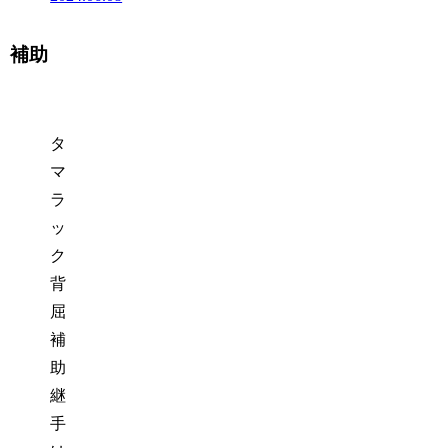
補助
タ
マ
ラ
ッ
ク
背
屈
補
助
継
手