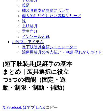
下肢装具
義足
補装具費支給制度について
個人的に紹介したい装具シリーズ
靴
上肢装具
学生向け
インソールと靴
お役立ちアイテム
長下肢装具金額シミュレーター
治療用装具のお支払い・申請 早わかりガイド
[短下肢装具]足継手の基本
まとめ｜装具選択に役立
つ5つの機能（固定・遊
動・制限・制動・補助）
X
Facebook
はてブ
LINE
コピー