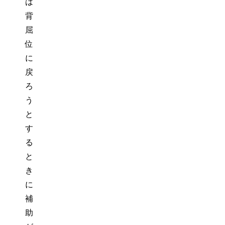
は
背
屈
位
に
戻
ろ
う
と
す
る
と
き
に
補
助