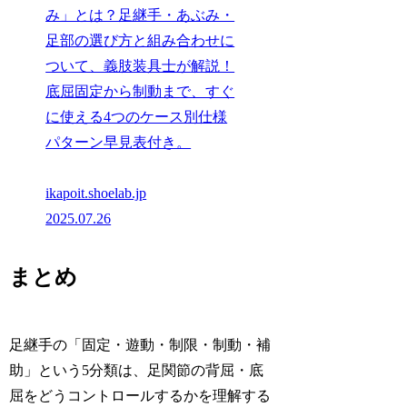
み」とは？足継手・あぶみ・
足部の選び方と組み合わせに
ついて、義肢装具士が解説！
底屈固定から制動まで、すぐ
に使える4つのケース別仕様
パターン早見表付き。
ikapoit.shoelab.jp
2025.07.26
まとめ
足継手の「固定・遊動・制限・制動・補
助」という5分類は、足関節の背屈・底
屈をどうコントロールするかを理解する