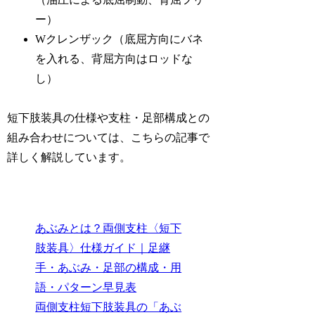
ー）
Wクレンザック（底屈方向にバネ
を入れる、背屈方向はロッドな
し）
短下肢装具の仕様や支柱・足部構成との
組み合わせについては、こちらの記事で
詳しく解説しています。
あぶみとは？両側支柱〈短下
肢装具〉仕様ガイド｜足継
手・あぶみ・足部の構成・用
語・パターン早見表
両側支柱短下肢装具の「あぶ