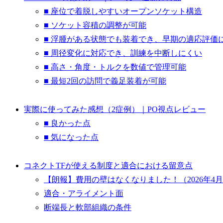
■ 座位で着脱しやすいオープンソケット構造
■ ソケット容積の調整が可能
■ 浮腫がある状態でも装着でき、早期の適応評価
■ 周径変化に対応でき、訓練を中断しにくい
■ 高さ・角度・トルクを数値で管理可能
■ 最短2回の訪問で義足装着が可能
実際に使ってみた感想（2症例）｜PO視点レビュー
■ 良かった点
■ 気になった点
コネクトTFが使える制度と適合における留意点
【朗報】費用の壁はなくなりました！（2026年4
適合・アライメント面
断端長と軟部組織の条件