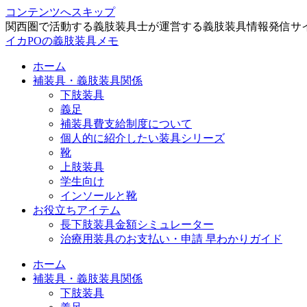
コンテンツへスキップ
関西圏で活動する義肢装具士が運営する義肢装具情報発信サ
イカPOの義肢装具メモ
ホーム
補装具・義肢装具関係
下肢装具
義足
補装具費支給制度について
個人的に紹介したい装具シリーズ
靴
上肢装具
学生向け
インソールと靴
お役立ちアイテム
長下肢装具金額シミュレーター
治療用装具のお支払い・申請 早わかりガイド
ホーム
補装具・義肢装具関係
下肢装具