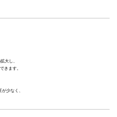
m拡大し、
できます。
。
圧が少なく、