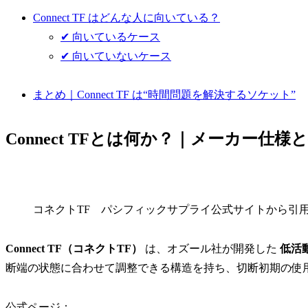
Connect TF はどんな人に向いている？
✔ 向いているケース
✔ 向いていないケース
まとめ｜Connect TF は“時間問題を解決するソケット”
Connect TFとは何か？｜メーカー仕様
コネクトTF パシフィックサプライ公式サイトから引
Connect TF（コネクトTF）
は、オズール社が開発した
低活
断端の状態に合わせて調整できる構造を持ち、切断初期の使
公式ページ：