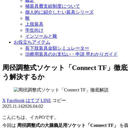
義足
補装具費支給制度について
個人的に紹介したい装具シリーズ
靴
上肢装具
学生向け
インソールと靴
お役立ちアイテム
長下肢装具金額シミュレーター
治療用装具のお支払い・申請 早わかりガイド
周径調整式ソケット「Connect TF」
う解決するか
X
Facebook
はてブ
LINE
コピー
2025.11.14
2026.04.02
こんにちは、イカPOです。
今回は
周径調整式の大腿義足用ソケット「Connect TF」
を義