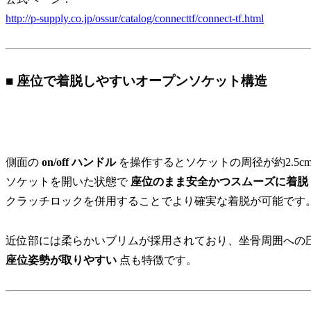
http://p-supply.co.jp/ossur/catalog/connecttf/connect-tf.html
■ 座位で着脱しやすいオープンソケット構造
側面の
on/off ハンドル
を操作するとソケットの周径が約2.5c
ソケットを開いた状態で
座位のまま安全かつスムーズに着脱
クラッチロックを併用することでより確実な着脱が可能です
近位部には柔らかいブリムが採用されており、坐骨周囲への
座位姿勢が取りやすい
点も特徴です。